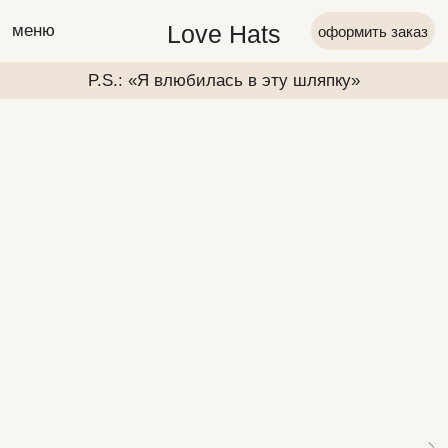
Love Hats
меню
оформить заказ
P.S.: «Я влюбилась в эту шляпку»
P.S.: «Я вл
P.S.: «Я влюбилась в эту шляпку»
P.S.: «Я вл