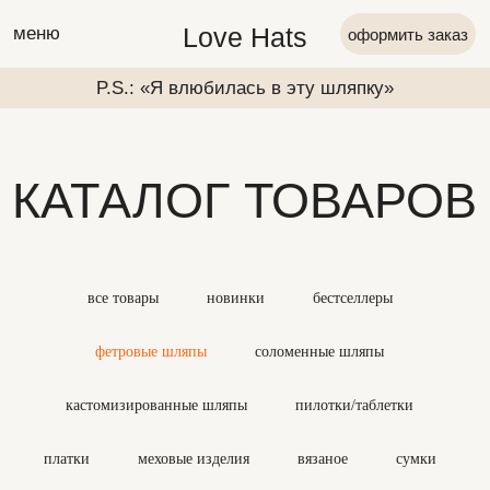
Love Hats
меню
оформить заказ
P.S.: «Я влюбилась в эту шляпку»
P.S.: «Я вл
КАТАЛОГ ТОВАРОВ
все товары
новинки
бестселлеры
фетровые шляпы
соломенные шляпы
кастомизированные шляпы
пилотки/таблетки
P.S.: «Я влюбилась в эту шляпку»
P.S.: «Я вл
платки
меховые изделия
вязаное
сумки