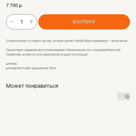
7 700
р.
В КОРЗИНУ
Если вы искали «ту самую» деталь, которая сделает любой образ журнальным — вы ее нашли.
Она выглядит одинаково круто и на вечеринке с бокалом игристого, и на дневной прогулке.
Компактная, но вместит всё самое важное (и даже чуть больше).
✔️велюр
✔️в комплекте идёт одна цепочка, 60см
Может понравиться