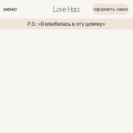
меню
Love Hats
оформить заказ
P.S.: «Я влюбилась в эту шляпку»
P.S.: «Я вл
P.S.: «Я влюбилась в эту шляпку»
P.S.: «Я в