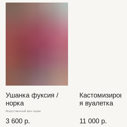
Ушанка фуксия /
Кастомизиров
норка
я вуалетка
Искусственный мех норки
3 600
р.
11 000
р.