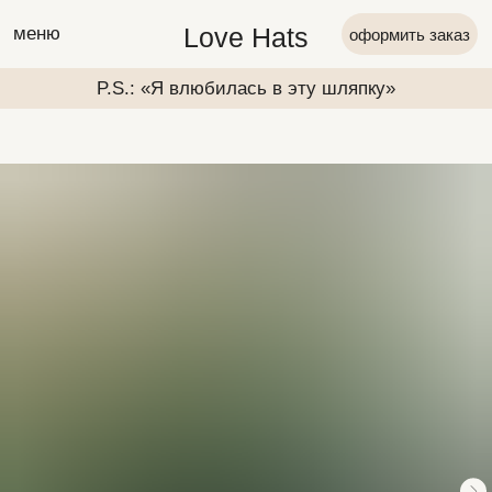
Love Hats
меню
оформить заказ
P.S.: «Я влюбилась в эту шляпку»
P.S.: «Я вл
P.S.: «Я влюбилась в эту шляпку»
P.S.: «Я вл