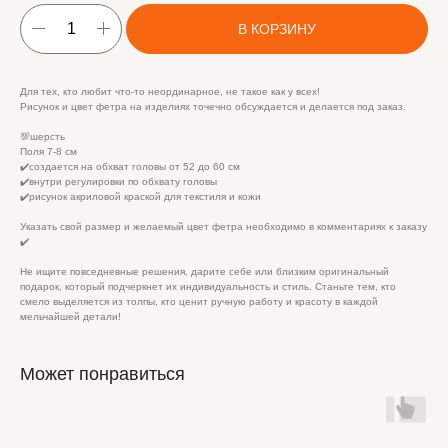
В КОРЗИНУ
Для тех, кто любит что-то неординарное, не такое как у всех!
Рисунок и цвет фетра на изделиях точечно обсуждается и делается под заказ.
💯шерсть
Поля 7-8 см
✔️создается на обхват головы от 52 до 60 см
✔️внутри регулировки по обхвату головы
✔️рисунок акриловой краской для текстиля и кожи
Указать свой размер и желаемый цвет фетра необходимо в комментариях к заказу
✔️
Не ищите повседневные решения, дарите себе или близким оригинальный
подарок, который подчеркнет их индивидуальность и стиль. Станьте тем, кто
смело выделяется из толпы, кто ценит ручную работу и красоту в каждой
мельчайшей детали!
Может понравиться