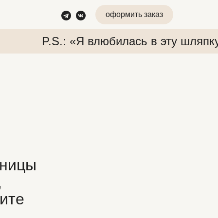
оформить заказ
P.S.: «Я влюбилась в эту шляпк
 «Я влюбилась в эту шляпку»
P.S.: «Я влюбилась в эту ш
аницы
,
жите