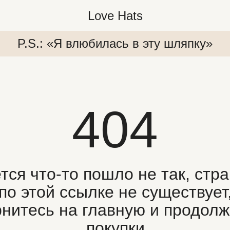
Love Hats
P.S.: «Я влюбилась в эту шляпку»
404
япку»
P.S.: «Я влюбилась в эту шляпку»
P.S.:
тся что-то пошло не так, стр
по этой ссылке не существует
рнитесь на главную и продол
покупки