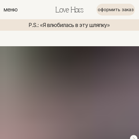
меню
Love Hats
оформить заказ
P.S.: «Я влюбилась в эту шляпку»
P.S.: «Я вл
P.S.: «Я влюбилась в эту шляпку»
P.S.: «Я в