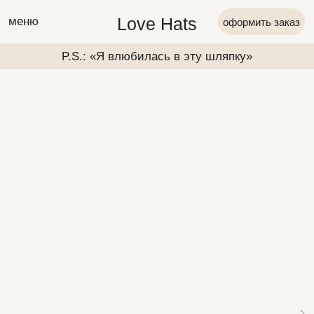
Love Hats
меню
оформить заказ
P.S.: «Я влюбилась в эту шляпку»
P.S.: «Я вл
P.S.: «Я влюбилась в эту шляпку»
P.S.: «Я вл