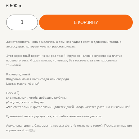
6 500
р.
В КОРЗИНУ
Женственность - она в мелочах. В том, как падает свет, в движении ткани, в
аксессуарах, которые хочется рассматривать.
Этот корсетный воротник как раз такой. Кружево - словно кружево на платье
прошлого века. Форма мягкая, но четкая, без косточек, за счет корсетных
тоннелей.
Размер единый
Шнуровка может быть сзади или спереди
Цвета: масло, чёрный
Носим 👇
✔️ с платьями , чтобы добавить глубины
✔️ под пиджак или блузку
✔️со свитерами и футболками - для тех дней, когда хочется уюта, но с изюминкой
Идеальный аксессуар для тех, кто любит женственные детали.
Актуальная длина бахромы на первых фото (в костюме в горох). Последняя партия
короче на 4 см 🙌🏻