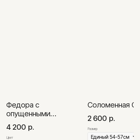
Федора с
Соломенная О
опущенными
2 600
р.
полями
4 200
р.
Размер
Цвет