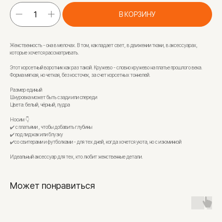
В КОРЗИНУ
Женственность - она в мелочах. В том, как падает свет, в движении ткани, в аксессуарах,
которые хочется рассматривать.
Этот корсетный воротник как раз такой. Кружево - словно кружево на платье прошлого века.
Форма мягкая, но четкая, без косточек, за счет корсетных тоннелей.
Размер единый
Шнуровка может быть сзади или спереди
Цвета: белый, чёрный, пудра
Носим 👇
✔️ с платьями , чтобы добавить глубины
✔️ под пиджак или блузку
✔️со свитерами и футболками - для тех дней, когда хочется уюта, но с изюминкой
Идеальный аксессуар для тех, кто любит женственные детали.
Может понравиться