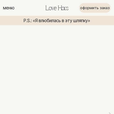
меню
Love Hats
оформить заказ
P.S.: «Я влюбилась в эту шляпку»
P.S.: «Я вл
P.S.: «Я влюбилась в эту шляпку»
P.S.: «Я в