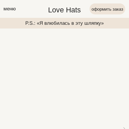
Love Hats
меню
оформить заказ
P.S.: «Я влюбилась в эту шляпку»
P.S.: «Я вл
P.S.: «Я влюбилась в эту шляпку»
P.S.: «Я вл