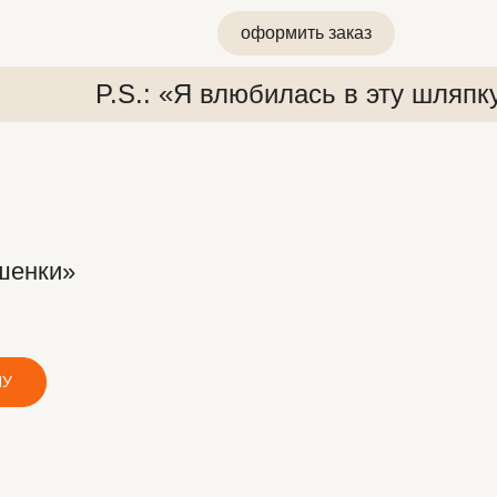
оформить заказ
P.S.: «Я влюбилась в эту шляпк
шенки»
 «Я влюбилась в эту шляпку»
P.S.: «Я влюбилась в эту ш
НУ