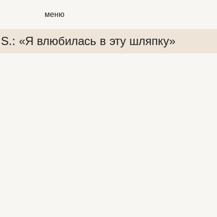
меню
.S.: «Я влюбилась в эту шляпку»
 «Я влюбилась в эту шляпку»
P.S.: «Я влюбилась в эту шл