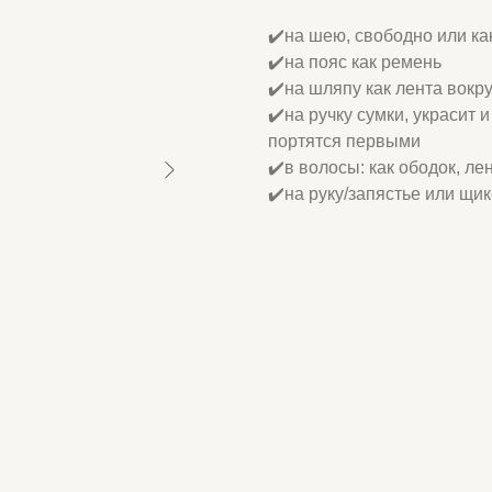
✔️на шею, свободно или как
✔️на пояс как ремень
✔️на шляпу как лента вокру
✔️на ручку сумки, украсит 
портятся первыми
✔️в волосы: как ободок, лен
✔️на руку/запястье или щи