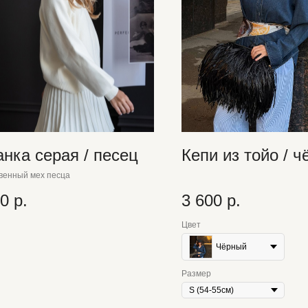
анка серая / песец
Кепи из тойо / ч
венный мех песца
00
р.
3 600
р.
Цвет
Чёрный
Размер