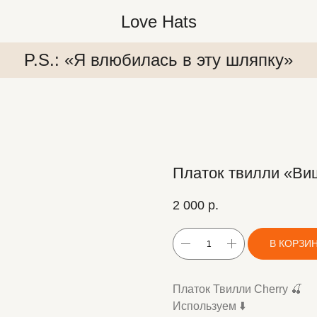
Love Hats
P.S.: «Я влюбилась в эту шляпку»
Платок твилли «Ви
2 000
р.
япку»
P.S.: «Я влюбилась в эту шляпку»
P.S.:
В КОРЗИ
Платок Твилли Cherry 🍒
Используем ⬇️