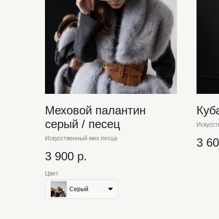
Меховой палантин
Куб
серый / песец
Искусст
Искусственный мех песца
3 6
3 900
р.
Цвет
Серый