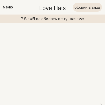
Love Hats
меню
оформить заказ
P.S.: «Я влюбилась в эту шляпку»
P.S.: «Я вл
P.S.: «Я влюбилась в эту шляпку»
P.S.: «Я вл