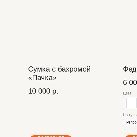
Cумка с бахромой
Фед
«Пачка»
6 0
10 000
р.
Цвет
На туль