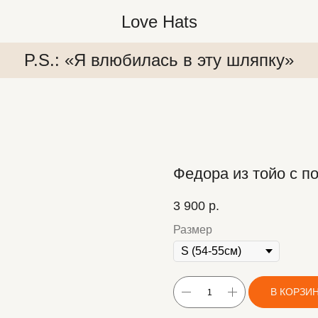
Love Hats
P.S.: «Я влюбилась в эту шляпку»
Федора из тойо с п
3 900
р.
Размер
япку»
P.S.: «Я влюбилась в эту шляпку»
P.S.:
В КОРЗИ