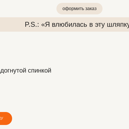
оформить заказ
P.S.: «Я влюбилась в эту шляпк
одогнутой спинкой
 «Я влюбилась в эту шляпку»
P.S.: «Я влюбилась в эту ш
НУ