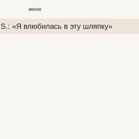
меню
.S.: «Я влюбилась в эту шляпку»
 «Я влюбилась в эту шляпку»
P.S.: «Я влюбилась в эту шл