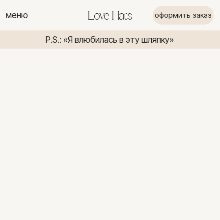
меню
Love Hats
оформить заказ
P.S.: «Я влюбилась в эту шляпку»
P.S.: «Я вл
P.S.: «Я влюбилась в эту шляпку»
P.S.: «Я в