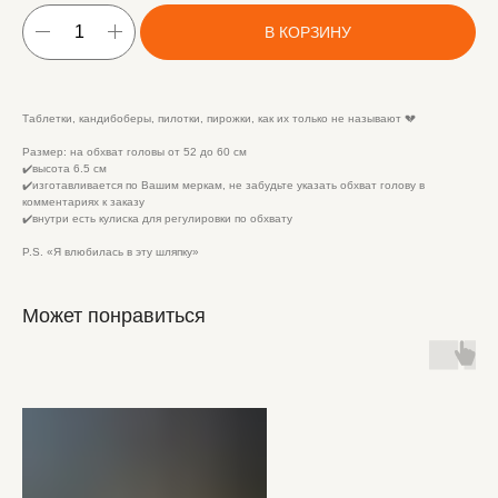
В КОРЗИНУ
Таблетки, кандибоберы, пилотки, пирожки, как их только не называют 💔
Размер: на обхват головы от 52 до 60 см
✔️высота 6.5 см
✔️изготавливается по Вашим меркам, не забудьте указать обхват голову в
комментариях к заказу
✔️внутри есть кулиска для регулировки по обхвату
P.S. «Я влюбилась в эту шляпку»
Может понравиться