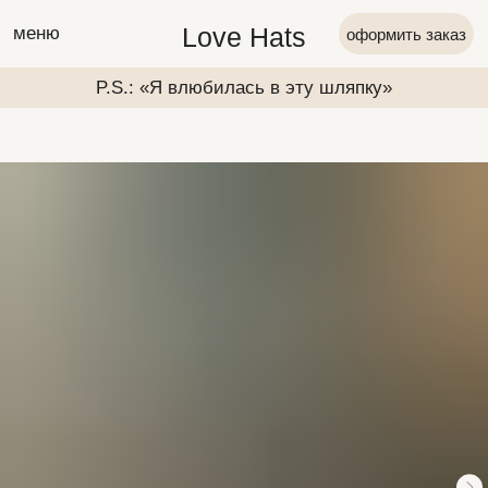
Love Hats
меню
оформить заказ
P.S.: «Я влюбилась в эту шляпку»
P.S.: «Я вл
P.S.: «Я влюбилась в эту шляпку»
P.S.: «Я вл