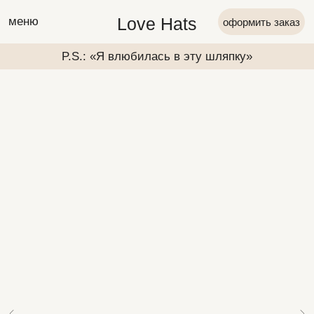
Love Hats
меню
оформить заказ
P.S.: «Я влюбилась в эту шляпку»
P.S.: «Я вл
P.S.: «Я влюбилась в эту шляпку»
P.S.: «Я вл