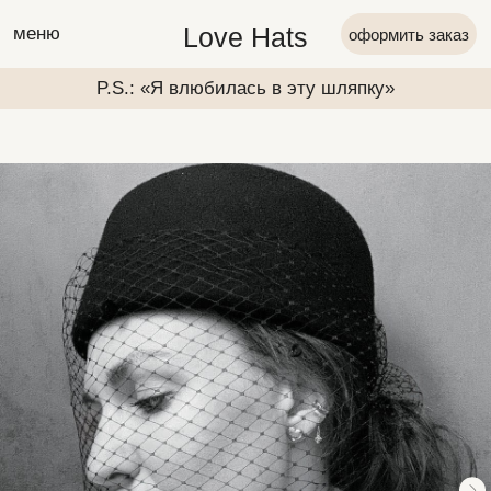
Love Hats
меню
оформить заказ
P.S.: «Я влюбилась в эту шляпку»
P.S.: «Я вл
P.S.: «Я влюбилась в эту шляпку»
P.S.: «Я вл