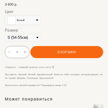
3 600
р.
Цвет
Белый
Размер
В КОРЗИНУ
«Серёга» - главный хулиган этого лета 💯
Три цвета: чёрный, белый, карамельный. Кепи из тойо соломки, которая дышит, но
не теряет формы. Стильная, брутальная!
Захотелось лёгкой игривости? Переверни кепку 🤌🏻
Может понравиться