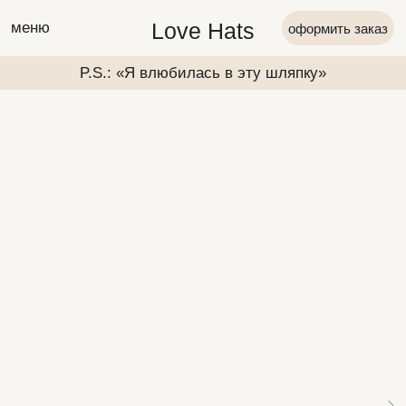
Love Hats
меню
оформить заказ
P.S.: «Я влюбилась в эту шляпку»
P.S.: «Я вл
P.S.: «Я влюбилась в эту шляпку»
P.S.: «Я вл