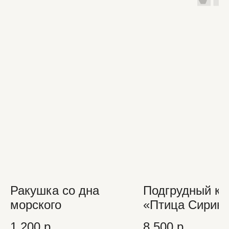
Ракушка со дна
Подгрудный ко
морского
«Птица Сирин 
Алконост»
1 200
р.
8 500
р.