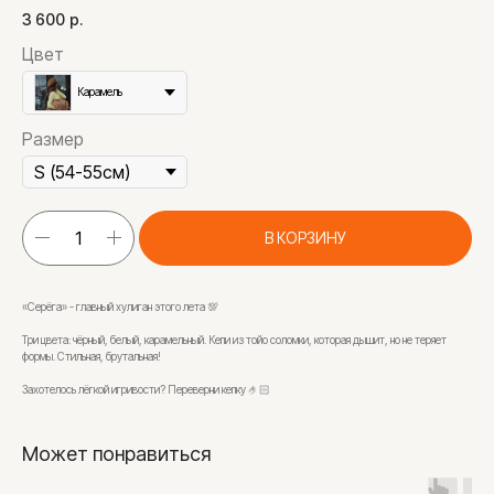
3 600
р.
Цвет
Карамель
Размер
В КОРЗИНУ
«Серёга» - главный хулиган этого лета 💯
Три цвета: чёрный, белый, карамельный. Кепи из тойо соломки, которая дышит, но не теряет
формы. Стильная, брутальная!
Захотелось лёгкой игривости? Переверни кепку 🤌🏻
Может понравиться