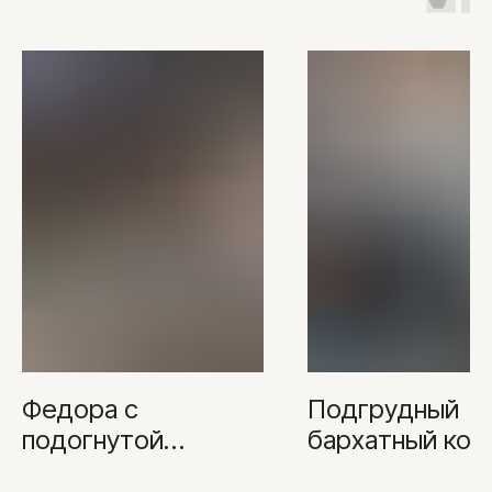
Федора с
Подгрудный
подогнутой
бархатный кор
спинкой бежевый/