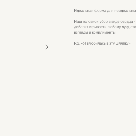
Идеальная форма для неидеальных
Наш головной убор в виде сердца -
добавит игривости любому луку, с
взгляды и комплименты
P.S. «Я влюбилась в эту шляпку»