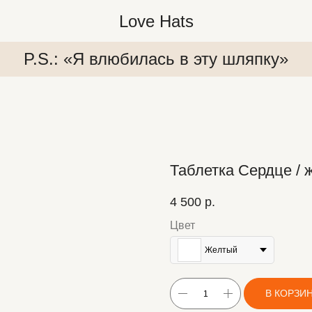
Love Hats
P.S.: «Я влюбилась в эту шляпку»
Таблетка Сердце / 
4 500
р.
Цвет
япку»
P.S.: «Я влюбилась в эту шляпку»
P.S.:
Желтый
В КОРЗИ