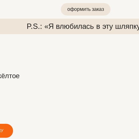
оформить заказ
P.S.: «Я влюбилась в эту шляпк
жёлтое
 «Я влюбилась в эту шляпку»
P.S.: «Я влюбилась в эту ш
НУ