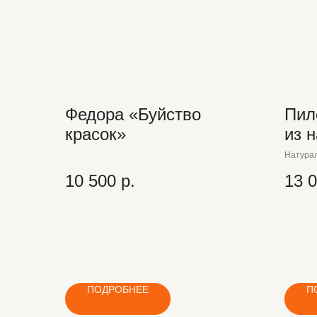
Федора «Буйство
Пил
красок»
из 
кар
Натурал
10 500
р.
13 
ПОДРОБНЕЕ
П