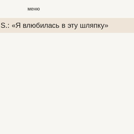
меню
.S.: «Я влюбилась в эту шляпку»
 «Я влюбилась в эту шляпку»
P.S.: «Я влюбилась в эту шл