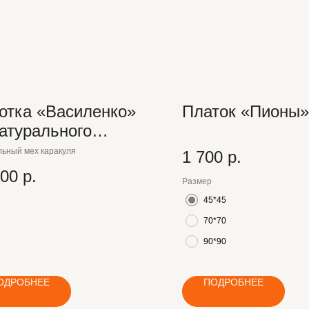
отка «Василенко»
Платок «Пионы»
натурального
акуля
ьный мех каракуля
1 700
р.
000
р.
Размер
45*45
70*70
90*90
ОДРОБНЕЕ
ПОДРОБНЕЕ