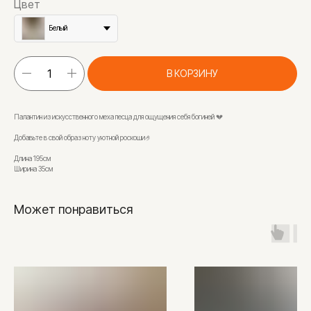
Цвет
Белый
В КОРЗИНУ
Палантин из искусственного меха песца для ощущения себя богиней 💔
Добавьте в свой образ ноту уютной роскоши🤌
Длина 195см
Ширина 35см
Может понравиться