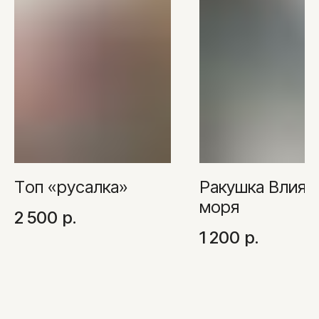
Топ «русалка»
Ракушка Влиян
моря
2 500
р.
1 200
р.