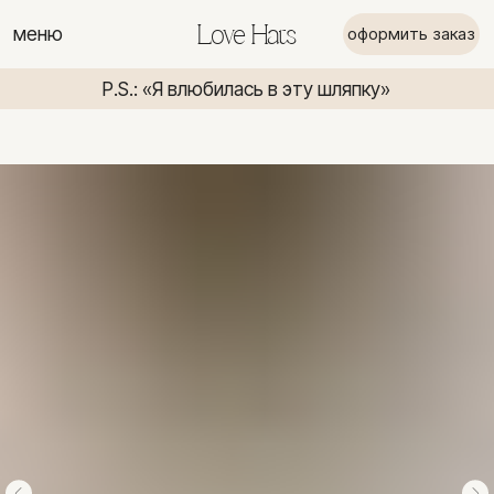
меню
Love Hats
оформить заказ
P.S.: «Я влюбилась в эту шляпку»
P.S.: «Я вл
P.S.: «Я влюбилась в эту шляпку»
P.S.: «Я в