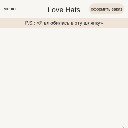
Love Hats
меню
оформить заказ
P.S.: «Я влюбилась в эту шляпку»
P.S.: «Я вл
P.S.: «Я влюбилась в эту шляпку»
P.S.: «Я вл